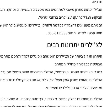
חדרים.
הצ'ילר מהוה פתרון מיטבי למתחמים כמו מפעלים תעשייתיים ומתקני תעשי
הביקוש הגדל להתקנת צ'ילרים ברחבי ישראל.
גם אתם מעוניינים להצטרף לקדמה ולהתקין צ'ילרים? מעוניינים להזמין שי
חייגו עכשיו למזגני הזהב 050-8111333 .
לצ'ילרים יתרונות רבים
היתרון הגדול ביותר של הצ'ילרים הוא שהם מסוגלים לקרר ולחמם מתחמים
מבוקשת בכל אחד מחללי המתחם.
כמו כן הצ'ילרים חסכוניים בחשמל, הצ'ילרים צורכים פחות חשמל ממערכו
הצ'ילרים מהווים פתרון אמין ויעיל היכול לשמש את העסק שלכם שנים אר
מקצועית על ידי טכנאי צ'ילרים תעשייתי.
הצ'לרים מותקנים בחלק הפנימי של הקיר, כך שהתקנתם אינה פוגעת בעיצ
מכל אלו הסיבות הצי'לרים מאוד פופולאריים בישראל ותורמים להעלאת ער