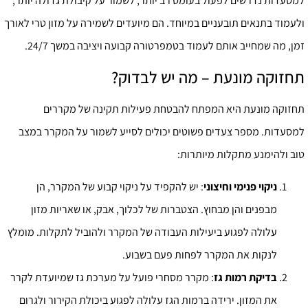
למסעדות נדרשים לפעול בעומס רב יותר, לשמור על קיבולת גדולה יותר,
ולעמוד בתנאים תובעניים במיוחד. הם מיועדים לשמירה על מזון טרי לאורך
זמן, מה שמחייב אותם לעמוד בטמפרטורה קבועה ויציבה במשך 24/7.
תחזוקה מונעת – מה יש לבדוק?
תחזוקה מונעת היא המפתח להבטחת פעילות תקינה של מקררים
למסעדות. מספר צעדים פשוטים יכולים לסייע לשמור על המקרר במצב
טוב ולהימנע מתקלות מיותרות:
ניקוי פנימי וחיצוני
: יש להקפיד על ניקוי קבוע של המקרר, הן
מבפנים והן מבחוץ. הצטברות של לכלוך, אבק, או שאריות מזון
עלולה לפגוע ביעילות העבודה של המקרר ולהוביל לתקלות. מומלץ
לנקות את המקרר לפחות פעם בשבוע.
בדיקת רמות גז
: מקרר מסחרי פועל על מערכת גז שמיועדת לקרר
את המזון. ירידה ברמות הגז עלולה לפגוע ביכולת הקירור ולגרום