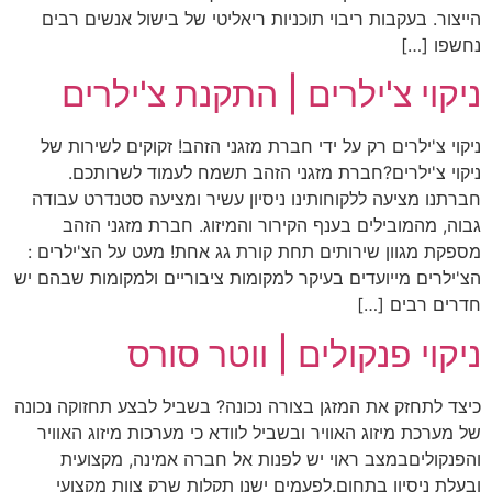
הייצור. בעקבות ריבוי תוכניות ריאליטי של בישול אנשים רבים
נחשפו […]
ניקוי צ'ילרים | התקנת צ'ילרים
ניקוי צ'ילרים רק על ידי חברת מזגני הזהב! זקוקים לשירות של
ניקוי צ'ילרים?חברת מזגני הזהב תשמח לעמוד לשרותכם.
חברתנו מציעה ללקוחותינו ניסיון עשיר ומציעה סטנדרט עבודה
גבוה, מהמובילים בענף הקירור והמיזוג. חברת מזגני הזהב
מספקת מגוון שירותים תחת קורת גג אחת! מעט על הצ'ילרים :
הצ'ילרים מייועדים בעיקר למקומות ציבוריים ולמקומות שבהם יש
חדרים רבים […]
ניקוי פנקולים | ווטר סורס
כיצד לתחזק את המזגן בצורה נכונה? בשביל לבצע תחזוקה נכונה
של מערכת מיזוג האוויר ובשביל לוודא כי מערכות מיזוג האוויר
והפנקוליםבמצב ראוי יש לפנות אל חברה אמינה, מקצועית
ובעלת ניסיון בתחום.לפעמים ישנן תקלות שרק צוות מקצועי