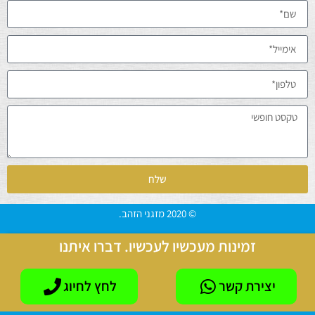
שלח
© 2020 מזגני הזהב.
זמינות מעכשיו לעכשיו. דברו איתנו
יצירת קשר
לחץ לחיוג