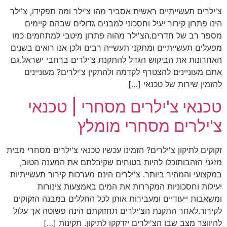
צ'ילרים תעשייתיים ראשית אסביר מהו צ'ילר ומה תפקידו, צ'ילר
הינו פתרון קירור יעיל וחסכוני למבנים גדולים שבהם קיימים
מספר רב של חדרים.הצ'ילר מהוה פתרון מיטבי למתחמים כמו
מפעלים תעשייתיים ומתקני תעשייה רבים ולכן אנו רואים בשנים
האחרונות את הביקוש הגדל להתקנת צ'ילרים ברחבי ישראל.גם
אתם מעוניינים להצטרף לקדמה ולהתקין צ'ילרים? מעוניינים
להזמין שירות של טכנאי […]
טכנאי צ'ילרים מסחרי | טכנאי
צ'ילרים מסחרי מומלץ
זקוקים לתיקון צ'ילרים? הזמינו עכשיו טכנאי צ'ילרים מסחרי מבית
מזגני הזהבותוכלו להיות בטוחים שקיבלתם את המענה הטוב,
במקצועי והמהיר ביותר. צ'ילרים הינם מערכות קירור תעשייתיות
יעילות וחסכוניות המקררות את המים באמצעות צינורות
ומשאבות ייעודיים ומעבירות אותן לכל החללים במבנה הזקוקים
לקירור.לאחר התקנת הצ'ילרים תחזוקתם הינה פשוטה אך עלול
להיווצר מצב שבו הצ'ילרים יזדקקו לתיקון. תקינות […]